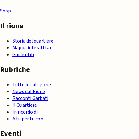
Shop
Il rione
Storia del quartiere
Mappa interattiva
Guide utili
Rubriche
Tutte le categorie
News dal Rione
Racconti Garbati
Il Quartiere
In ricordo di…
A tu per tu con…
Eventi