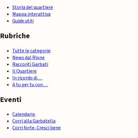
Storia del quartiere
Mappa interattiva
Guide utili
Rubriche
Tutte le categorie
News dal Rione
Racconti Garbati
Il Quartiere
In ricordo di…
A tu per tu con…
Eventi
Calendario
Corri alla Garbatella
Corri forte, Cresci bene