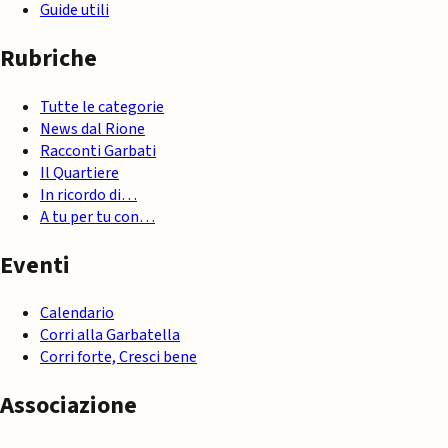
Guide utili
Rubriche
Tutte le categorie
News dal Rione
Racconti Garbati
Il Quartiere
In ricordo di…
A tu per tu con…
Eventi
Calendario
Corri alla Garbatella
Corri forte, Cresci bene
Associazione