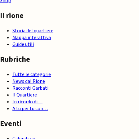
Shop
Il rione
Storia del quartiere
Mappa interattiva
Guide utili
Rubriche
Tutte le categorie
News dal Rione
Racconti Garbati
Il Quartiere
In ricordo di…
A tu per tu con…
Eventi
Calendario