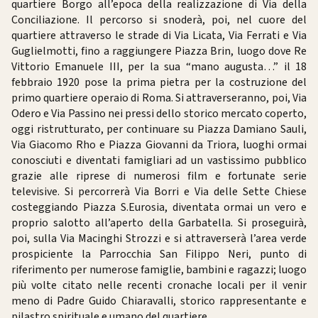
quartiere Borgo all’epoca della realizzazione di Via della
Conciliazione. Il percorso si snoderà, poi, nel cuore del
quartiere attraverso le strade di Via Licata, Via Ferrati e Via
Guglielmotti, fino a raggiungere Piazza Brin, luogo dove Re
Vittorio Emanuele III, per la sua “mano augusta…” il 18
febbraio 1920 pose la prima pietra per la costruzione del
primo quartiere operaio di Roma. Si attraverseranno, poi, Via
Odero e Via Passino nei pressi dello storico mercato coperto,
oggi ristrutturato, per continuare su Piazza Damiano Sauli,
Via Giacomo Rho e Piazza Giovanni da Triora, luoghi ormai
conosciuti e diventati famigliari ad un vastissimo pubblico
grazie alle riprese di numerosi film e fortunate serie
televisive. Si percorrerà Via Borri e Via delle Sette Chiese
costeggiando Piazza S.Eurosia, diventata ormai un vero e
proprio salotto all’aperto della Garbatella. Si proseguirà,
poi, sulla Via Macinghi Strozzi e si attraverserà l’area verde
prospiciente la Parrocchia San Filippo Neri, punto di
riferimento per numerose famiglie, bambini e ragazzi; luogo
più volte citato nelle recenti cronache locali per il venir
meno di Padre Guido Chiaravalli, storico rappresentante e
pilastro spirituale e umano del quartiere.