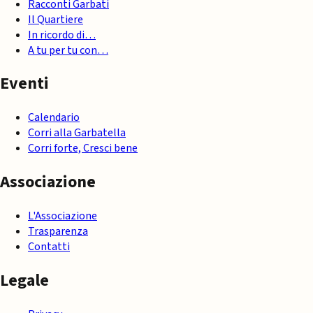
Racconti Garbati
Il Quartiere
In ricordo di…
A tu per tu con…
Eventi
Calendario
Corri alla Garbatella
Corri forte, Cresci bene
Associazione
L'Associazione
Trasparenza
Contatti
Legale