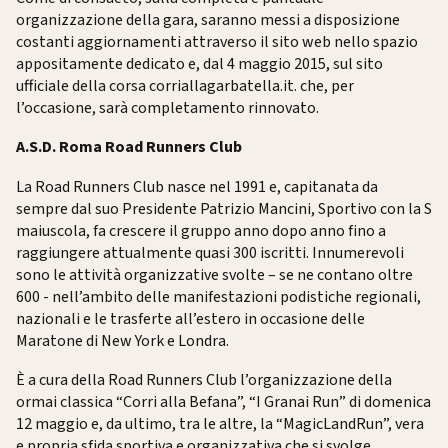
organizzazione della gara, saranno messi a disposizione
costanti aggiornamenti attraverso il sito web nello spazio
appositamente dedicato e, dal 4 maggio 2015, sul sito
ufficiale della corsa corriallagarbatella.it. che, per
l’occasione, sarà completamento rinnovato.
A.S.D. Roma Road Runners Club
La Road Runners Club nasce nel 1991 e, capitanata da
sempre dal suo Presidente Patrizio Mancini, Sportivo con la S
maiuscola, fa crescere il gruppo anno dopo anno fino a
raggiungere attualmente quasi 300 iscritti. Innumerevoli
sono le attività organizzative svolte – se ne contano oltre
600 - nell’ambito delle manifestazioni podistiche regionali,
nazionali e le trasferte all’estero in occasione delle
Maratone di New York e Londra.
È a cura della Road Runners Club l’organizzazione della
ormai classica “Corri alla Befana”, “I Granai Run” di domenica
12 maggio e, da ultimo, tra le altre, la “MagicLandRun”, vera
e propria sfida sportiva e organizzativa che si svolge