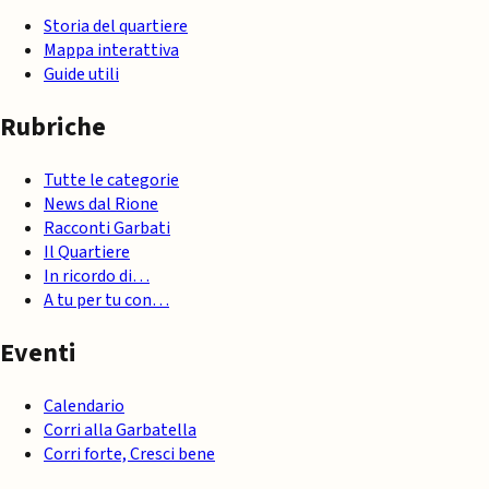
Storia del quartiere
Mappa interattiva
Guide utili
Rubriche
Tutte le categorie
News dal Rione
Racconti Garbati
Il Quartiere
In ricordo di…
A tu per tu con…
Eventi
Calendario
Corri alla Garbatella
Corri forte, Cresci bene