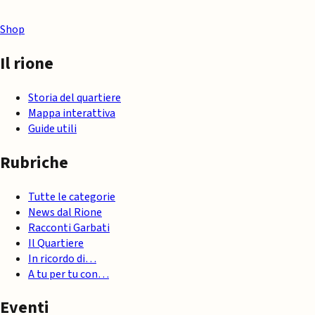
Shop
Il rione
Storia del quartiere
Mappa interattiva
Guide utili
Rubriche
Tutte le categorie
News dal Rione
Racconti Garbati
Il Quartiere
In ricordo di…
A tu per tu con…
Eventi