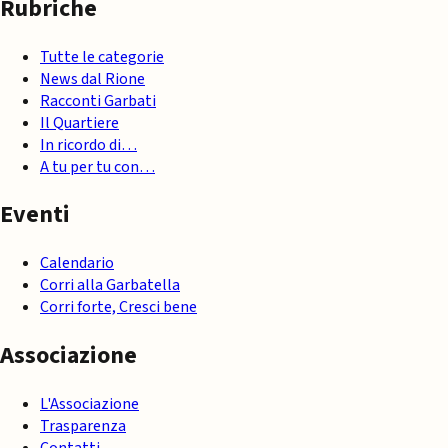
Rubriche
Tutte le categorie
News dal Rione
Racconti Garbati
Il Quartiere
In ricordo di…
A tu per tu con…
Eventi
Calendario
Corri alla Garbatella
Corri forte, Cresci bene
Associazione
L'Associazione
Trasparenza