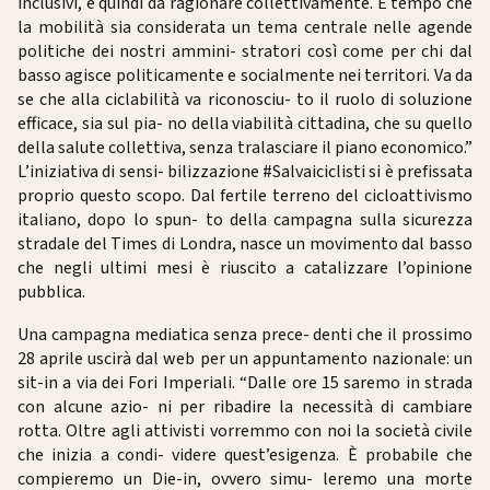
inclusivi, e quindi da ragionare collettivamente. È tempo che
la mobilità sia considerata un tema centrale nelle agende
politiche dei nostri ammini- stratori così come per chi dal
basso agisce politicamente e socialmente nei territori. Va da
se che alla ciclabilità va riconosciu- to il ruolo di soluzione
efficace, sia sul pia- no della viabilità cittadina, che su quello
della salute collettiva, senza tralasciare il piano economico.”
L’iniziativa di sensi- bilizzazione #Salvaiciclisti si è prefissata
proprio questo scopo. Dal fertile terreno del cicloattivismo
italiano, dopo lo spun- to della campagna sulla sicurezza
stradale del Times di Londra, nasce un movimento dal basso
che negli ultimi mesi è riuscito a catalizzare l’opinione
pubblica.
Una campagna mediatica senza prece- denti che il prossimo
28 aprile uscirà dal web per un appuntamento nazionale: un
sit-in a via dei Fori Imperiali. “Dalle ore 15 saremo in strada
con alcune azio- ni per ribadire la necessità di cambiare
rotta. Oltre agli attivisti vorremmo con noi la società civile
che inizia a condi- videre quest’esigenza. È probabile che
compieremo un Die-in, ovvero simu- leremo una morte