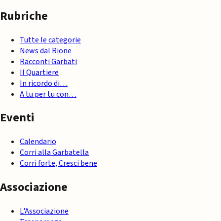
Rubriche
Tutte le categorie
News dal Rione
Racconti Garbati
Il Quartiere
In ricordo di…
A tu per tu con…
Eventi
Calendario
Corri alla Garbatella
Corri forte, Cresci bene
Associazione
L'Associazione