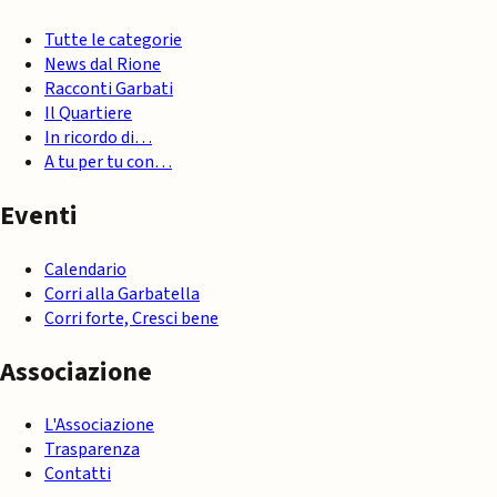
Tutte le categorie
News dal Rione
Racconti Garbati
Il Quartiere
In ricordo di…
A tu per tu con…
Eventi
Calendario
Corri alla Garbatella
Corri forte, Cresci bene
Associazione
L'Associazione
Trasparenza
Contatti