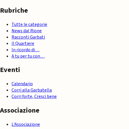
Rubriche
Tutte le categorie
News dal Rione
Racconti Garbati
Il Quartiere
In ricordo di…
A tu per tu con…
Eventi
Calendario
Corri alla Garbatella
Corri forte, Cresci bene
Associazione
L'Associazione