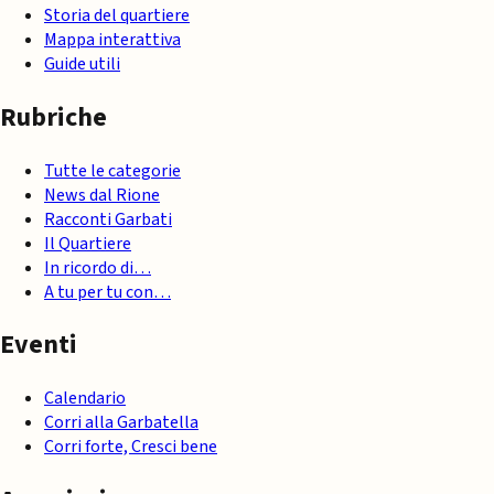
Storia del quartiere
Mappa interattiva
Guide utili
Rubriche
Tutte le categorie
News dal Rione
Racconti Garbati
Il Quartiere
In ricordo di…
A tu per tu con…
Eventi
Calendario
Corri alla Garbatella
Corri forte, Cresci bene