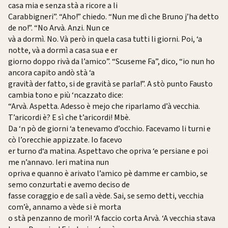
casa mia e senza stà a ricore a li
Carabbigneri”. “Aho!” chiedo. “Nun me dì che Bruno j’ha detto
de no!”. “No Arvà. Anzi. Nun ce
và a dormì. No. Và però in quela casa tutti li giorni. Poi, ‘a
notte, và a dormì a casa sua e er
giorno doppo rivà da l’amico”. “Scuseme Fa”, dico, “io nun ho
ancora capito andò stà ‘a
gravità der fatto, si de gravità se parla!”. A stò punto Fausto
cambia tono e più ‘ncazzato dice:
“Arvà. Aspetta. Adesso è mejo che riparlamo d’à vecchia.
T’aricordi è? E sì che t’aricordi! Mbè.
Da ‘n pò de giorni ‘a tenevamo d’occhio. Facevamo li turni e
cò l’orecchie appizzate. Io facevo
er turno d‘a matina. Aspettavo che opriva ‘e persiane e poi
me n’annavo. Ieri matina nun
opriva e quanno è arivato l’amico pè damme er cambio, se
semo conzurtati e avemo deciso de
fasse coraggio e de salì a vède. Sai, se semo detti, vecchia
com’è, annamo a vède si è morta
o stà penzanno de morì! ‘A faccio corta Arvà. ‘A vecchia stava