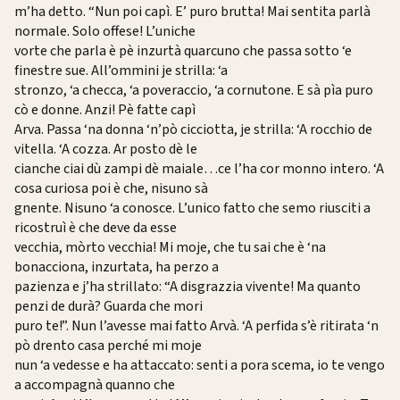
m’ha detto. “Nun poi capì. E’ puro brutta! Mai sentita parlà
normale. Solo offese! L’uniche
vorte che parla è pè inzurtà quarcuno che passa sotto ‘e
finestre sue. All’ommini je strilla: ‘a
stronzo, ‘a checca, ‘a poveraccio, ‘a cornutone. E sà pìa puro
cò e donne. Anzi! Pè fatte capì
Arva. Passa ‘na donna ‘n’pò cicciotta, je strilla: ‘A rocchio de
vitella. ‘A cozza. Ar posto dè le
cianche ciai dù zampi dè maiale…ce l’ha cor monno intero. ‘A
cosa curiosa poi è che, nisuno sà
gnente. Nisuno ‘a conosce. L’unico fatto che semo riusciti a
ricostruì è che deve da esse
vecchia, mòrto vecchia! Mi moje, che tu sai che è ‘na
bonacciona, inzurtata, ha perzo a
pazienza e j’ha strillato: “A disgrazzia vivente! Ma quanto
penzi de durà? Guarda che mori
puro te!”. Nun l’avesse mai fatto Arvà. ‘A perfida s’è ritirata ‘n
pò drento casa perché mi moje
nun ‘a vedesse e ha attaccato: senti a pora scema, io te vengo
a accompagnà quanno che