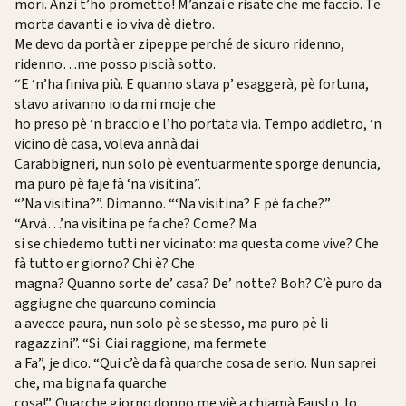
mori. Anzi t’ho prometto! M’anzai e risate che me faccio. Te
morta davanti e io viva dè dietro.
Me devo da portà er zipeppe perché de sicuro ridenno,
ridenno…me posso piscià sotto.
“E ‘n’ha finiva più. E quanno stava p’ esaggerà, pè fortuna,
stavo arivanno io da mi moje che
ho preso pè ‘n braccio e l’ho portata via. Tempo addietro, ‘n
vicino dè casa, voleva annà dai
Carabbigneri, nun solo pè eventuarmente sporge denuncia,
ma puro pè faje fà ‘na visitina”.
“’Na visitina?”. Dimanno. “‘Na visitina? E pè fa che?”
“Arvà…’na visitina pe fa che? Come? Ma
si se chiedemo tutti ner vicinato: ma questa come vive? Che
fà tutto er giorno? Chi è? Che
magna? Quanno sorte de’ casa? De’ notte? Boh? C’è puro da
aggiugne che quarcuno comincia
a avecce paura, nun solo pè se stesso, ma puro pè li
ragazzini”. “Si. Ciai raggione, ma fermete
a Fa”, je dico. “Qui c’è da fà quarche cosa de serio. Nun saprei
che, ma bigna fa quarche
cosa!”. Quarche giorno doppo me viè a chiamà Fausto. Io