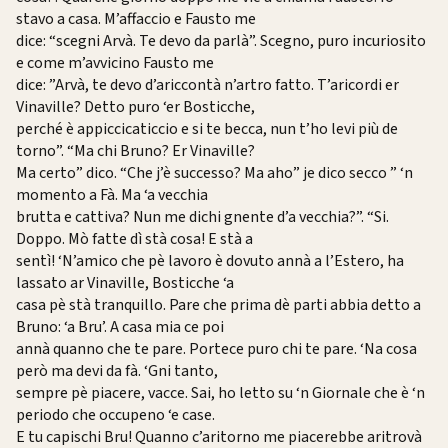
stavo a casa. M’affaccio e Fausto me
dice: “scegni Arvà. Te devo da parlà”. Scegno, puro incuriosito
e come m’avvicino Fausto me
dice: ”Arvà, te devo d’ariccontà n’artro fatto. T’aricordi er
Vinaville? Detto puro ‘er Bosticche,
perché è appiccicaticcio e si te becca, nun t’ho levi più de
torno”. “Ma chi Bruno? Er Vinaville?
Ma certo” dico. “Che j’è successo? Ma aho” je dico secco ” ‘n
momento a Fà. Ma ‘a vecchia
brutta e cattiva? Nun me dichi gnente d’a vecchia?”. “Si.
Doppo. Mò fatte dì stà cosa! E stà a
sentì! ‘N’amico che pè lavoro è dovuto annà a l’Estero, ha
lassato ar Vinaville, Bosticche ‘a
casa pè stà tranquillo. Pare che prima dè parti abbia detto a
Bruno: ‘a Bru’. A casa mia ce poi
annà quanno che te pare. Portece puro chi te pare. ‘Na cosa
però ma devi da fà. ‘Gni tanto,
sempre pè piacere, vacce. Sai, ho letto su ‘n Giornale che è ‘n
periodo che occupeno ‘e case.
E tu capischi Bru! Quanno c’aritorno me piacerebbe aritrovà