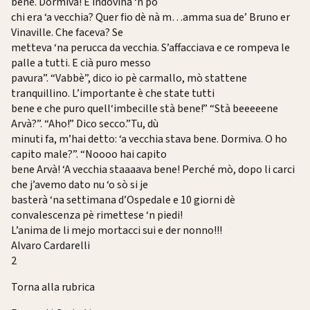
bene. Dormiva! E indovina ‘n pò
chi era ‘a vecchia? Quer fio dè nà m…amma sua de’ Bruno er
Vinaville. Che faceva? Se
metteva ‘na perucca da vecchia. S’affacciava e ce rompeva le
palle a tutti. E cià puro messo
pavura”. “Vabbè”, dico io pè carmallo, mò stattene
tranquillino. L’importante è che state tutti
bene e che puro quell‘imbecille stà bene!” “Stà beeeeene
Arvà?”. “Aho!” Dico secco.”Tu, dù
minuti fa, m’hai detto: ‘a vecchia stava bene. Dormiva. O ho
capito male?”. “Noooo hai capito
bene Arvà! ‘A vecchia staaaava bene! Perché mò, dopo li carci
che j’avemo dato nu ‘o sò si je
basterà ‘na settimana d’Ospedale e 10 giorni dè
convalescenza pè rimettese ‘n piedi!
L’anima de li mejo mortacci sui e der nonno!!!
Alvaro Cardarelli
2
Torna alla rubrica