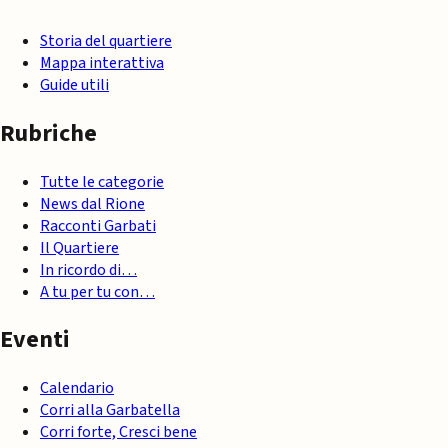
Storia del quartiere
Mappa interattiva
Guide utili
Rubriche
Tutte le categorie
News dal Rione
Racconti Garbati
Il Quartiere
In ricordo di…
A tu per tu con…
Eventi
Calendario
Corri alla Garbatella
Corri forte, Cresci bene