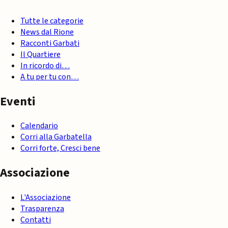
Tutte le categorie
News dal Rione
Racconti Garbati
Il Quartiere
In ricordo di…
A tu per tu con…
Eventi
Calendario
Corri alla Garbatella
Corri forte, Cresci bene
Associazione
L'Associazione
Trasparenza
Contatti