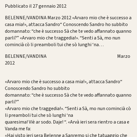
Pubblicato il 27 gennaio 2012
BELENNE/VANDINA Marzo 2012 «Arvaro mio che è successo a
casa mia!», attacca Sandro“ Conoscendo Sandro ho subbito
domannato: “che è successo Sà che te vedo affannato quanno
parli?” «Arvaro mio che traggedia!». “Senti a Sà, mo nun
comincià cò li preamboli tui che sò lunghi ‘na…
BELENNE/VANDINA Marzo
2012
«Arvaro mio che è successo a casa mia!», attacca Sandro“
Conoscendo Sandro ho subbito
domannato: “che è successo Sà che te vedo affannato quanno
parli?”
«Arvaro mio che traggedia!». “Senti a Sà, mo nun comincià cò
li preamboli tui che sò lunghi ‘na
quaresima! Viè ar sodo. Daje! “. «Arvà ieri sera rientro a casa e
Vanda me fa:
«Hai visto ieri sera Belenne a Sanremo si che tatuaggio che