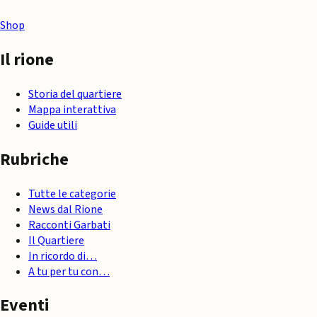
Shop
Il rione
Storia del quartiere
Mappa interattiva
Guide utili
Rubriche
Tutte le categorie
News dal Rione
Racconti Garbati
Il Quartiere
In ricordo di…
A tu per tu con…
Eventi