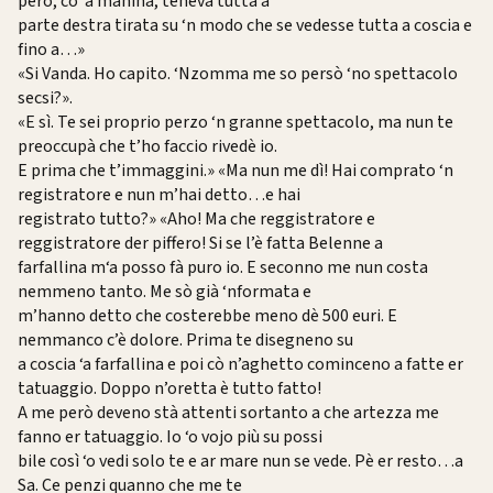
però, cò ‘a manina, teneva tutta a
parte destra tirata su ‘n modo che se vedesse tutta a coscia e
fino a…»
«Si Vanda. Ho capito. ‘Nzomma me so persò ‘no spettacolo
secsi?».
«E sì. Te sei proprio perzo ‘n granne spettacolo, ma nun te
preoccupà che t’ho faccio rivedè io.
E prima che t’immaggini.» «Ma nun me dì! Hai comprato ‘n
registratore e nun m’hai detto…e hai
registrato tutto?» «Aho! Ma che reggistratore e
reggistratore der piffero! Si se l’è fatta Belenne a
farfallina m‘a posso fà puro io. E seconno me nun costa
nemmeno tanto. Me sò già ‘nformata e
m’hanno detto che costerebbe meno dè 500 euri. E
nemmanco c’è dolore. Prima te disegneno su
a coscia ‘a farfallina e poi cò n’aghetto cominceno a fatte er
tatuaggio. Doppo n’oretta è tutto fatto!
A me però deveno stà attenti sortanto a che artezza me
fanno er tatuaggio. Io ‘o vojo più su possi
bile così ‘o vedi solo te e ar mare nun se vede. Pè er resto…a
Sa. Ce penzi quanno che me te