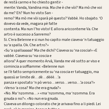
de restà carmo e ho chiesto gentir -
mente: Vanda, Vandina mia. Ma che è che vòi? Ma mò che voi
da me? Eh? Nun ho visto San -
remo? Ma mò me vòi sparà pè questo? Vabbè. Ho sbajato. ‘O
dovevo da vede, magara pè fatte
contenta. Ma nun l’ho visto! E allora aricconteme Va. Che
artro è successo a Sanremo?
Si. C’era Belenne e si nun ho capito male ciaveva ‘n tatuaggio
su ‘a spalla. Ok. Che artro?»
«Su ‘a spallaaaaa? Ma che dichi? Ciaveva su ‘na coscia!» «E
vabbè. Ciaveva su ‘na coscia e
allora? A quer momento Arvà, Vanda me viè sotto ar viso e
comincia a soffiamme: «Belenne nun
se l’è fatto sempricemente su ‘na coscia er tatuaggio, ma
quassù ar limite dè…dè…dèèè…’a
panza e spostato ‘n pò verso…verso…verso…’a cosa’!»
«Verso ‘a cosa? Ma che era gnuda?»
«No. Ma ‘nzomma…» «ma ‘nzomma, ma ‘nzomma. Era
gnuda o no?». «No nun era gnuda.
Ciaveva un dilongo colorato che je arivava fino a li piedi. Lei