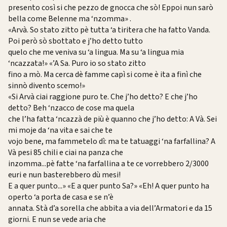
presento così si che pezzo de gnocca che sò! Eppoi nun sarò
bella come Belenne ma ‘nzomma» .
«Arvà. So stato zitto pè tutta ‘a tiritera che ha fatto Vanda.
Poi però sò sbottato e j’ho detto tutto
quelo che me veniva su ‘a lingua. Ma su ‘a lingua mia
‘ncazzata!» «’A Sa. Puro io so stato zitto
fino a mò. Ma cerca dè famme capì si come è ita a finì che
sinnò divento scemo!»
«Si Arvà ciai raggione puro te. Che j’ho detto? E che j’ho
detto? Beh ‘nzacco de cose ma quela
che l’ha fatta ‘ncazzà de più è quanno che j’ho detto: A Và. Sei
mi moje da ‘na vita e sai che te
vojo bene, ma fammetelo dì: ma te tatuaggi ‘na farfallina? A
Và pesi 85 chili e ciai na panza che
inzomma...pè fatte ‘na farfallina a te ce vorrebbero 2/3000
euri e nun basterebbero dù mesi!
E a quer punto...» «E a quer punto Sa?» «Eh! A quer punto ha
operto ‘a porta de casa e se n’è
annata. Stà d’a sorella che abbita a via dell’Armatori e da 15
giorni. E nun se vede aria che