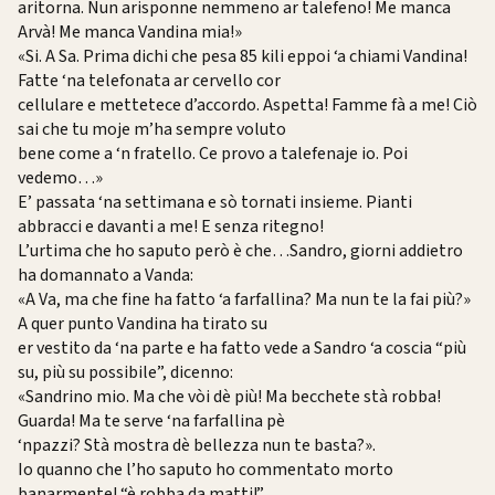
aritorna. Nun arisponne nemmeno ar talefeno! Me manca
Arvà! Me manca Vandina mia!»
«Si. A Sa. Prima dichi che pesa 85 kili eppoi ‘a chiami Vandina!
Fatte ‘na telefonata ar cervello cor
cellulare e mettetece d’accordo. Aspetta! Famme fà a me! Ciò
sai che tu moje m’ha sempre voluto
bene come a ‘n fratello. Ce provo a talefenaje io. Poi
vedemo…»
E’ passata ‘na settimana e sò tornati insieme. Pianti
abbracci e davanti a me! E senza ritegno!
L’urtima che ho saputo però è che…Sandro, giorni addietro
ha domannato a Vanda:
«A Va, ma che fine ha fatto ‘a farfallina? Ma nun te la fai più?»
A quer punto Vandina ha tirato su
er vestito da ‘na parte e ha fatto vede a Sandro ‘a coscia “più
su, più su possibile”, dicenno:
«Sandrino mio. Ma che vòi dè più! Ma becchete stà robba!
Guarda! Ma te serve ‘na farfallina pè
‘npazzi? Stà mostra dè bellezza nun te basta?».
Io quanno che l’ho saputo ho commentato morto
banarmente! “è robba da matti!”