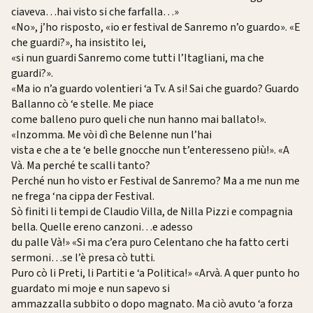
ciaveva…hai visto si che farfalla…»
«No», j’ho risposto, «io er festival de Sanremo n’o guardo». «E
che guardi?», ha insistito lei,
«si nun guardi Sanremo come tutti l’Itagliani, ma che
guardi?».
«Ma io n’a guardo volentieri ‘a Tv. A si! Sai che guardo? Guardo
Ballanno cò ‘e stelle. Me piace
come balleno puro queli che nun hanno mai ballato!».
«Inzomma. Me vòi dì che Belenne nun l’hai
vista e che a te ‘e belle gnocche nun t’enteresseno più!». «A
Và. Ma perché te scalli tanto?
Perché nun ho visto er Festival de Sanremo? Ma a me nun me
ne frega ‘na cippa der Festival.
Sò finiti li tempi de Claudio Villa, de Nilla Pizzi e compagnia
bella. Quelle ereno canzoni…e adesso
du palle Và!» «Si ma c’era puro Celentano che ha fatto certi
sermoni…se l’è presa cò tutti.
Puro cò li Preti, li Partiti e ‘a Politica!» «Arvà. A quer punto ho
guardato mi moje e nun sapevo si
ammazzalla subbito o dopo magnato. Ma ciò avuto ‘a forza