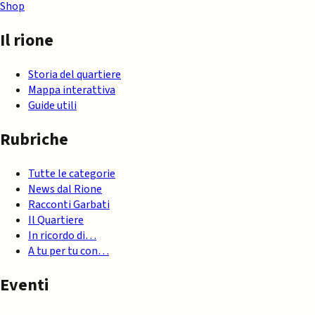
Shop
Il rione
Storia del quartiere
Mappa interattiva
Guide utili
Rubriche
Tutte le categorie
News dal Rione
Racconti Garbati
Il Quartiere
In ricordo di…
A tu per tu con…
Eventi