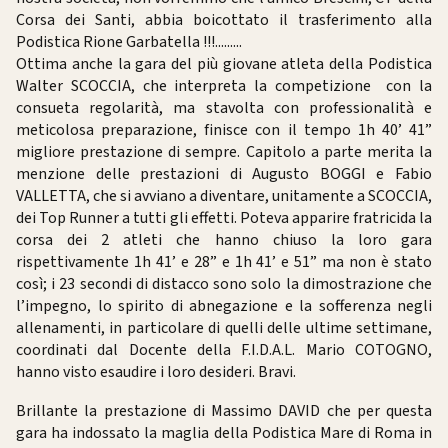
Corsa dei Santi, abbia boicottato il trasferimento alla
Podistica Rione Garbatella !!!.........
Ottima anche la gara del più giovane atleta della Podistica
Walter SCOCCIA, che interpreta la competizione con la
consueta regolarità, ma stavolta con professionalità e
meticolosa preparazione, finisce con il tempo 1h 40’ 41”
migliore prestazione di sempre. Capitolo a parte merita la
menzione delle prestazioni di Augusto BOGGI e Fabio
VALLETTA, che si avviano a diventare, unitamente a SCOCCIA,
dei Top Runner a tutti gli effetti. Poteva apparire fratricida la
corsa dei 2 atleti che hanno chiuso la loro gara
rispettivamente 1h 41’ e 28” e 1h 41’ e 51” ma non è stato
così; i 23 secondi di distacco sono solo la dimostrazione che
l’impegno, lo spirito di abnegazione e la sofferenza negli
allenamenti, in particolare di quelli delle ultime settimane,
coordinati dal Docente della F.I.D.A.L. Mario COTOGNO,
hanno visto esaudire i loro desideri. Bravi.
Brillante la prestazione di Massimo DAVID che per questa
gara ha indossato la maglia della Podistica Mare di Roma in