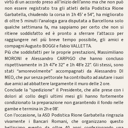
virtù di un accordo preso all’inizio dell’anno ma che non può
non essere registrato tra gli atleti della Podistica Rione
Garbatella, chiudendo la corsa in 1h 45’ e 54”, ha migliorato
di oltre 5 minuti l’analoga gara disputata a Barcellona solo
qualche settimana fa, ma sappiamo per certo che non si
ritiene soddisfatto ed è pronto a sferrare l’attacco per
raggiungere nel più breve tempo possibile, gli amici e
compagni Augusto BOGGI e Fabio VALLETTA.
Più che soddisfatti per le proprie prestazioni, Massimiliano
MORONI e Alessandro CARPIGO che hanno concluso
rispettivamente in 1h 47’e 32” e 1h 48’e 22”. Gli stessi, sono
stati “amorevolmente” accompagnati da Alessandro DI
MEO, che pur senza pettorale ha contribuito ad aiutare i suoi
due amici ad abbattere largamente il muro delle 2 ore.
Conclude la "spedizione" il Presidente, che alle prese con i
dolori al collo degli ultimi mesi gli hanno fortemente
condizionato la preparazione non garantendo il fondo nelle
gambe e termina in 2h e 08’.
Con l’occasione, la ASD Podistica Rione Garbatella ringrazia
vivamente i Bancari Romani, che organizzano questo
bellissimo evento da oltre 40 anni confezionando una