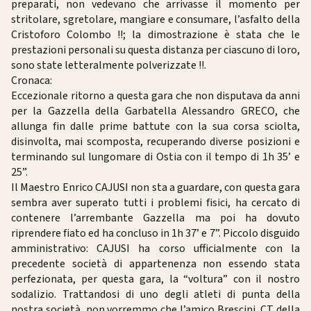
preparati, non vedevano che arrivasse il momento per
stritolare, sgretolare, mangiare e consumare, l’asfalto della
Cristoforo Colombo !!; la dimostrazione è stata che le
prestazioni personali su questa distanza per ciascuno di loro,
sono state letteralmente polverizzate !!.
Cronaca:
Eccezionale ritorno a questa gara che non disputava da anni
per la Gazzella della Garbatella Alessandro GRECO, che
allunga fin dalle prime battute con la sua corsa sciolta,
disinvolta, mai scomposta, recuperando diverse posizioni e
terminando sul lungomare di Ostia con il tempo di 1h 35’ e
25”.
Il Maestro Enrico CAJUSI non sta a guardare, con questa gara
sembra aver superato tutti i problemi fisici, ha cercato di
contenere l’arrembante Gazzella ma poi ha dovuto
riprendere fiato ed ha concluso in 1h 37’ e 7”. Piccolo disguido
amministrativo: CAJUSI ha corso ufficialmente con la
precedente società di appartenenza non essendo stata
perfezionata, per questa gara, la “voltura” con il nostro
sodalizio. Trattandosi di uno degli atleti di punta della
nostra società, non vorremmo che l’amico Brescini, CT della