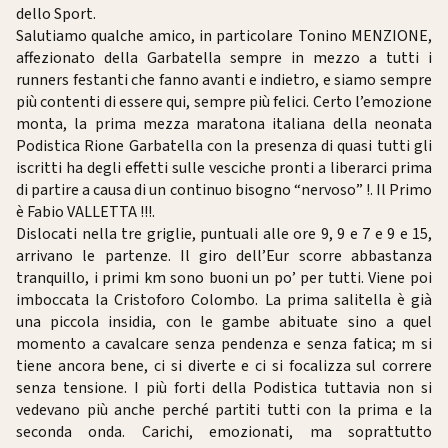
dello Sport.
Salutiamo qualche amico, in particolare Tonino MENZIONE,
affezionato della Garbatella sempre in mezzo a tutti i
runners festanti che fanno avanti e indietro, e siamo sempre
più contenti di essere qui, sempre più felici. Certo l’emozione
monta, la prima mezza maratona italiana della neonata
Podistica Rione Garbatella con la presenza di quasi tutti gli
iscritti ha degli effetti sulle vesciche pronti a liberarci prima
di partire a causa di un continuo bisogno “nervoso” !. Il Primo
è Fabio VALLETTA !!!.
Dislocati nella tre griglie, puntuali alle ore 9, 9 e 7 e 9 e 15,
arrivano le partenze. Il giro dell’Eur scorre abbastanza
tranquillo, i primi km sono buoni un po’ per tutti. Viene poi
imboccata la Cristoforo Colombo. La prima salitella è già
una piccola insidia, con le gambe abituate sino a quel
momento a cavalcare senza pendenza e senza fatica; m si
tiene ancora bene, ci si diverte e ci si focalizza sul correre
senza tensione. I più forti della Podistica tuttavia non si
vedevano più anche perché partiti tutti con la prima e la
seconda onda. Carichi, emozionati, ma soprattutto