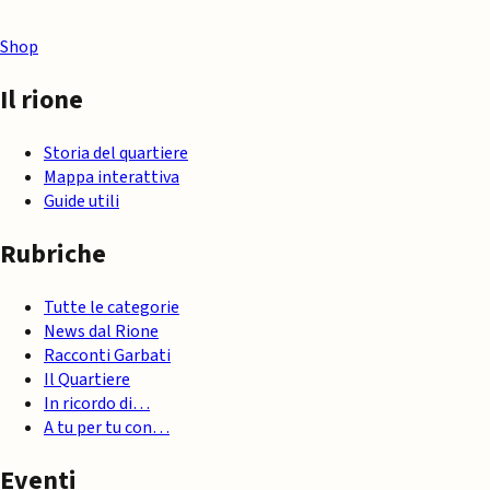
Shop
Il rione
Storia del quartiere
Mappa interattiva
Guide utili
Rubriche
Tutte le categorie
News dal Rione
Racconti Garbati
Il Quartiere
In ricordo di…
A tu per tu con…
Eventi