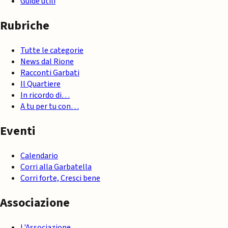
Guide utili
Rubriche
Tutte le categorie
News dal Rione
Racconti Garbati
Il Quartiere
In ricordo di…
A tu per tu con…
Eventi
Calendario
Corri alla Garbatella
Corri forte, Cresci bene
Associazione
L'Associazione