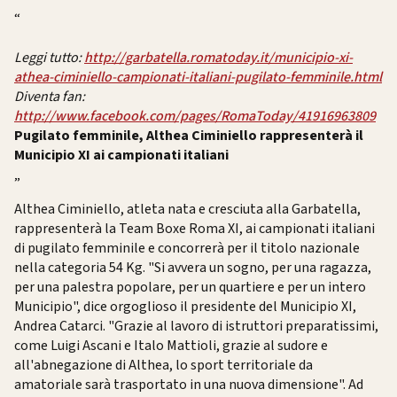
“
Leggi tutto:
http://garbatella.romatoday.it/municipio-xi-
athea-ciminiello-campionati-italiani-pugilato-femminile.html
Diventa fan:
http://www.facebook.com/pages/RomaToday/41916963809
Pugilato femminile, Althea Ciminiello rappresenterà il
Municipio XI ai campionati italiani
„
Althea Ciminiello, atleta nata e cresciuta alla Garbatella,
rappresenterà la Team Boxe Roma XI, ai campionati italiani
di pugilato femminile e concorrerà per il titolo nazionale
nella categoria 54 Kg. "Si avvera un sogno, per una ragazza,
per una palestra popolare, per un quartiere e per un intero
Municipio", dice orgoglioso il presidente del Municipio XI,
Andrea Catarci. "Grazie al lavoro di istruttori preparatissimi,
come Luigi Ascani e Italo Mattioli, grazie al sudore e
all'abnegazione di Althea, lo sport territoriale da
amatoriale sarà trasportato in una nuova dimensione". Ad