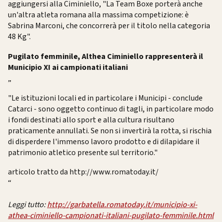
aggiungersi alla Ciminiello, "La Team Boxe porterà anche
un'altra atleta romana alla massima competizione: è
Sabrina Marconi, che concorrerà per il titolo nella categoria
48 Kg".
Pugilato femminile, Althea Ciminiello rappresenterà il
Municipio XI ai campionati italiani
„
"Le istituzioni locali ed in particolare i Municipi - conclude
Catarci - sono oggetto continuo di tagli, in particolare modo
i fondi destinati allo sport e alla cultura risultano
praticamente annullati. Se non si invertirà la rotta, si rischia
di disperdere l'immenso lavoro prodotto e di dilapidare il
patrimonio atletico presente sul territorio."
articolo tratto da http://www.romatoday.it/
“
Leggi tutto:
http://garbatella.romatoday.it/municipio-xi-
athea-ciminiello-campionati-italiani-pugilato-femminile.html