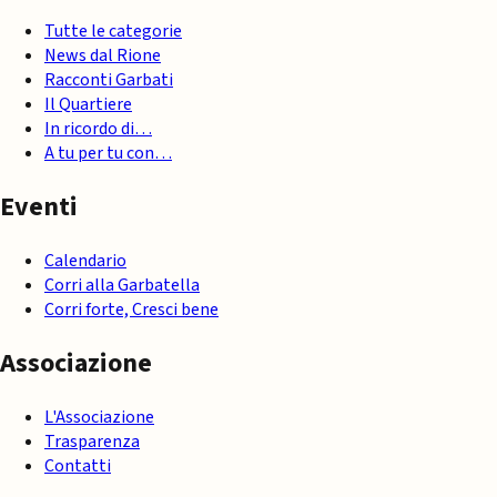
Tutte le categorie
News dal Rione
Racconti Garbati
Il Quartiere
In ricordo di…
A tu per tu con…
Eventi
Calendario
Corri alla Garbatella
Corri forte, Cresci bene
Associazione
L'Associazione
Trasparenza
Contatti