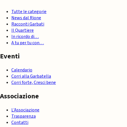
Tutte le categorie
News dal Rione
Racconti Garbati
Il Quartiere
In ricordo di…
A tu per tu con…
Eventi
Calendario
Corri alla Garbatella
Corri forte, Cresci bene
Associazione
L'Associazione
Trasparenza
Contatti