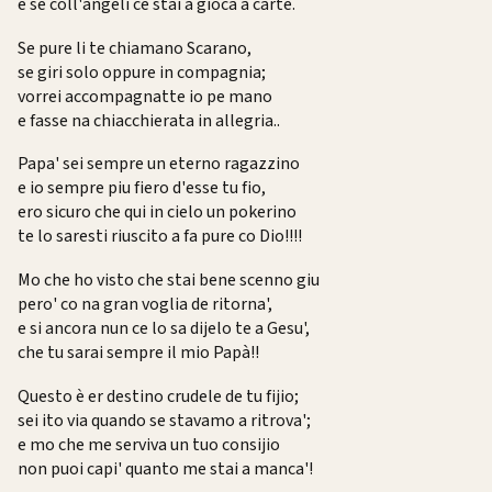
e se coll'angeli ce stai a gioca a carte.
Se pure li te chiamano Scarano,
se giri solo oppure in compagnia;
vorrei accompagnatte io pe mano
e fasse na chiacchierata in allegria..
Papa' sei sempre un eterno ragazzino
e io sempre piu fiero d'esse tu fio,
ero sicuro che qui in cielo un pokerino
te lo saresti riuscito a fa pure co Dio!!!!
Mo che ho visto che stai bene scenno giu
pero' co na gran voglia de ritorna',
e si ancora nun ce lo sa dijelo te a Gesu',
che tu sarai sempre il mio Papà!!
Questo è er destino crudele de tu fijio;
sei ito via quando se stavamo a ritrova';
e mo che me serviva un tuo consijio
non puoi capi' quanto me stai a manca'!