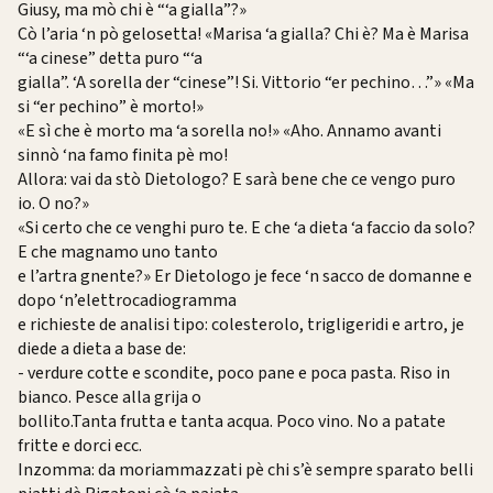
Giusy, ma mò chi è “‘a gialla”?»
Cò l’aria ‘n pò gelosetta! «Marisa ‘a gialla? Chi è? Ma è Marisa
“‘a cinese” detta puro “‘a
gialla”. ‘A sorella der “cinese”! Si. Vittorio “er pechino…”» «Ma
si “er pechino” è morto!»
«E sì che è morto ma ‘a sorella no!» «Aho. Annamo avanti
sinnò ‘na famo finita pè mo!
Allora: vai da stò Dietologo? E sarà bene che ce vengo puro
io. O no?»
«Si certo che ce venghi puro te. E che ‘a dieta ‘a faccio da solo?
E che magnamo uno tanto
e l’artra gnente?» Er Dietologo je fece ‘n sacco de domanne e
dopo ‘n’elettrocadiogramma
e richieste de analisi tipo: colesterolo, trigligeridi e artro, je
diede a dieta a base de:
- verdure cotte e scondite, poco pane e poca pasta. Riso in
bianco. Pesce alla grija o
bollito.Tanta frutta e tanta acqua. Poco vino. No a patate
fritte e dorci ecc.
Inzomma: da moriammazzati pè chi s’è sempre sparato belli