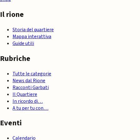
Il rione
Storia del quartiere
Mappa interattiva
Guide utili
Rubriche
Tutte le categorie
News dal Rione
Racconti Garbati
Il Quartiere
In ricordo di…
A tu per tu con…
Eventi
Calendario