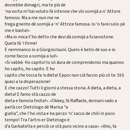
dovrebbe dimagri, ma te più de
‘na vorta m’hai voluto fà intenne che vòi somijà a n’ Attore
famoso. Ma a me nun me ne
frega gnente dè somijà a ‘n’ Attrice famosa. Io ‘o farei solo pè
me e basta!»
«Ma io mica t’ho detto che devi dà somijà a Sciarostone.
Quela fà ‘i firme!
E nemmanco io a Giorgiocluuni. Quelo è bello de suo e io
come faccio a somija a lui!»
«Si vabbè. Ho capito! Io sò dura de comprendonio ma quanno
ho capito, ho capito. E ho
capito che tocca fa ‘a dieta! Eppoi nun cià faccio più cò te. Stò
quasi a la disperazione!
E che cazzo! Tutti li giorni a stessa storia. A dieta, a dieta, a
dieta! E famo stà cazzo de
dieta e famola finita!». «Okkey, fà Raffaele, domani vado a
parlà cor Dietologo dè Marisa “a
gialla”, che l’ho vista e ha perzo ‘n’ sacco de chili in poco
tempo! Tra l’artro er Dietelogo è
d’a Garbatella e perciò ce stà puro vicino a casa». «Aho, fa