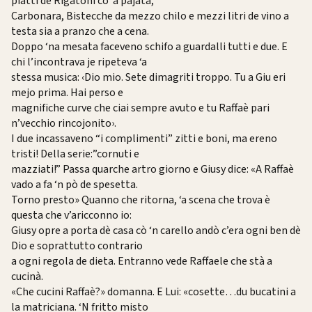
piatti dè Rigatoni cò ‘a pajata,
Carbonara, Bistecche da mezzo chilo e mezzi litri de vino a
testa sia a pranzo che a cena.
Doppo ‘na mesata faceveno schifo a guardalli tutti e due. E
chi l’incontrava je ripeteva ‘a
stessa musica: ‹Dio mio. Sete dimagriti troppo. Tu a Giu eri
mejo prima. Hai perso e
magnifiche curve che ciai sempre avuto e tu Raffaè pari
n’vecchio rincojonito›.
I due incassaveno “i complimenti” zitti e boni, ma ereno
tristi! Della serie:”cornuti e
mazziati!” Passa quarche artro giorno e Giusy dice: «A Raffaè
vado a fa ‘n pò de spesetta.
Torno presto» Quanno che ritorna, ‘a scena che trova è
questa che v’aricconno io:
Giusy opre a porta dè casa cò ‘n carello andò c’era ogni ben dè
Dio e soprattutto contrario
a ogni regola de dieta. Entranno vede Raffaele che stà a
cucinà.
«Che cucini Raffaè?» domanna. E Lui: «cosette…du bucatini a
la matriciana. ‘N fritto misto