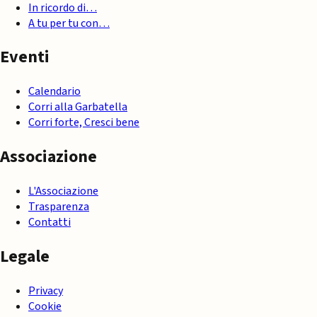
In ricordo di…
A tu per tu con…
Eventi
Calendario
Corri alla Garbatella
Corri forte, Cresci bene
Associazione
L'Associazione
Trasparenza
Contatti
Legale
Privacy
Cookie